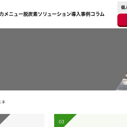
個
フォーマンス測定、ソーシャルメディア機能のご提供、関連性の高いコンテ
力メニュー
脱炭素ソリューション
導入事例
コラム
のCookieの使用を許可したことになります。Cookieを無効にする方法
エネ
03