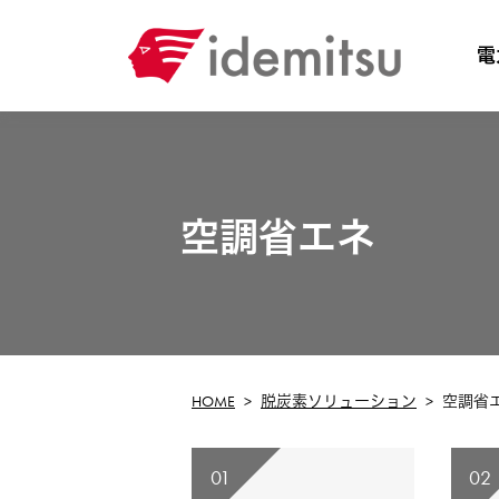
当社サイトでは、サイト機能の有効化やパ
電
用しています。クリックして先に進むと、当社
は、
こちら
をお読みください。
空調省エネ
HOME
脱炭素ソリューション
空調省
01
02