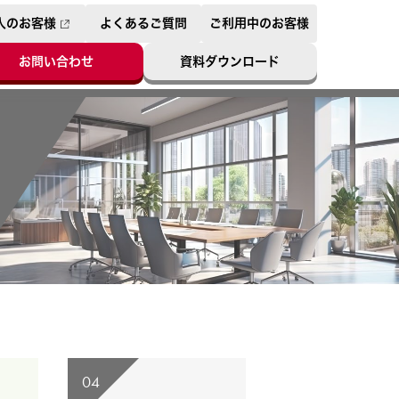
人のお客様
よくあるご質問
ご利用中のお客様
ンツ表示といった目的でCookieを使
を含め、当社のCookieの使用について
お問い合わせ
資料ダウンロード
04