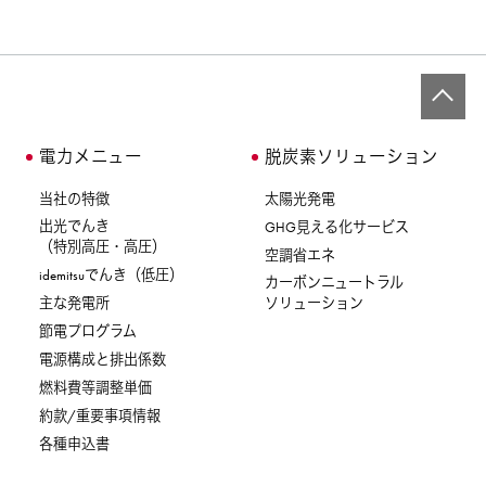
電力メニュー
脱炭素ソリューション
当社の特徴
太陽光発電
出光でんき
GHG見える化サービス
（特別高圧・高圧）
空調省エネ
idemitsuでんき（低圧）
カーボンニュートラル
主な発電所
ソリューション
節電プログラム
電源構成と排出係数
燃料費等調整単価
約款/重要事項情報
各種申込書